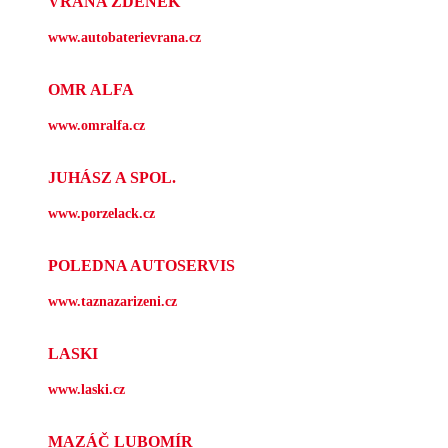
VRÁNA ZDENĚK
www.autobaterievrana.cz
OMR ALFA
www.omralfa.cz
JUHÁSZ A SPOL.
www.porzelack.cz
POLEDNA AUTOSERVIS
www.taznazarizeni.cz
LASKI
www.laski.cz
MAZÁČ LUBOMÍR