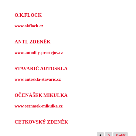
O.K.FLOCK
www.okflock.cz
ANTL ZDENĚK
www.autodily-prostejov.cz
STAVARIČ AUTOSKLA
www.autoskla-stavaric.cz
OČENÁŠEK MIKULKA
www.ocenasek-mikulka.cz
CETKOVSKÝ ZDENĚK
1
2
Další