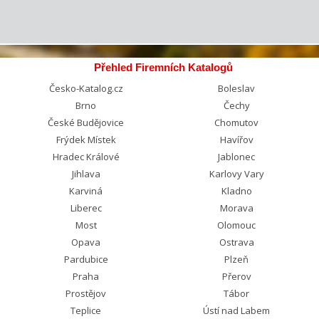
Přehled Firemních Katalogů
Česko-Katalog.cz
Boleslav
Brno
Čechy
České Budějovice
Chomutov
Frýdek Místek
Havířov
Hradec Králové
Jablonec
Jihlava
Karlovy Vary
Karviná
Kladno
Liberec
Morava
Most
Olomouc
Opava
Ostrava
Pardubice
Plzeň
Praha
Přerov
Prostějov
Tábor
Teplice
Ústí nad Labem