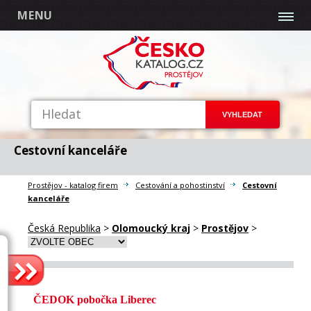
MENU
Cestovní kanceláře
Prostějov - katalog firem
Cestování a pohostinství
Cestovní
kanceláře
Česká Republika
>
Olomoucký kraj
>
Prostějov
>
ČEDOK pobočka Liberec